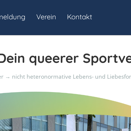
meldung
Verein
Kontakt
ein queerer Sportve
r → nicht heteronormative Lebens- und Liebesf