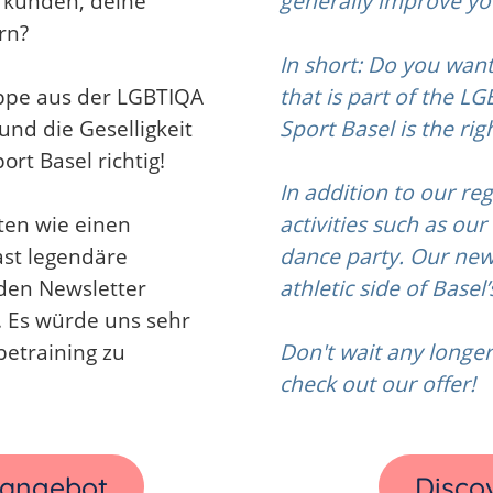
rkunden, deine
generally improve you
rn?
In short: Do you want
uppe aus der LGBTIQA
that is part of the 
nd die Geselligkeit
Sport Basel is the rig
rt Basel richtig!
In addition to our re
äten wie einen
activities such as ou
ast legendäre
dance party. Our new
den Newsletter
athletic side of Base
. Es würde uns sehr
betraining zu
Don't wait any longer!
check out our offer!
tangebot
Discov