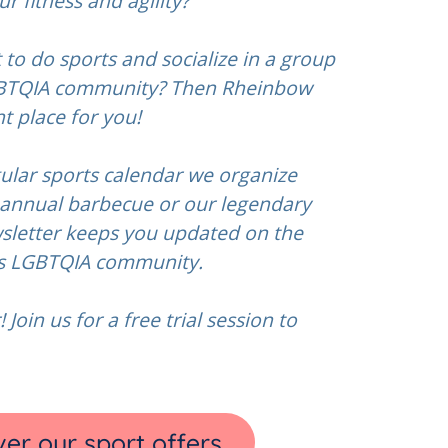
r fitness and agility?
 to do sports and socialize in a group
LGBTQIA community?
Then Rheinbow
ht place for you!
gular sports calendar we organize
r annual barbecue or our legendary
sletter keeps you updated on the
l’s LGBTQIA community.
 Join us for a free trial session to
er our sport offers