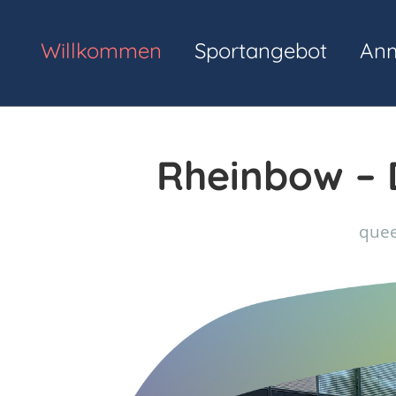
Willkommen
Sportangebot
An
Rheinbow – D
quee