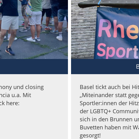
B
mony und closing
Basel tickt auch bei H
cia u.a. Mit
„Miteinander statt ge
ck here:
Sportler:innen der Hit
der LGBTQ+ Community
sich in den Brunnen 
Buvetten haben mit W
gesorgt!