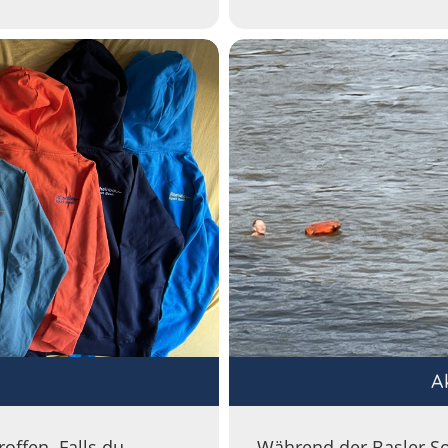
A
offen. Falls du
Während der Basler So