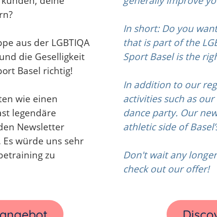
rkunden, deine
generally improve you
rn?
In short: Do you want
uppe aus der LGBTIQA
that is part of the 
nd die Geselligkeit
Sport Basel is the rig
rt Basel richtig!
In addition to our re
äten wie einen
activities such as ou
ast legendäre
dance party. Our new
den Newsletter
athletic side of Base
. Es würde uns sehr
betraining zu
Don't wait any longer!
check out our offer!
tangebot
Discov