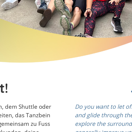
t!
en, dem Shuttle oder
Do you want to let off
eiten, das Tanzbein
and glide through th
 gemeinsam zu Fuss
explore the surroundi