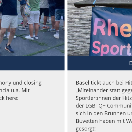
B
mony und closing
Basel tickt auch bei H
cia u.a. Mit
„Miteinander statt ge
ck here:
Sportler:innen der Hit
der LGBTQ+ Community
sich in den Brunnen 
Buvetten haben mit W
gesorgt!