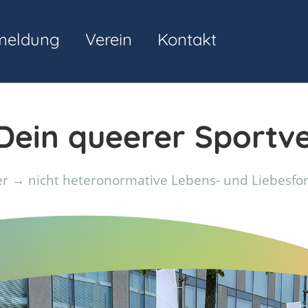
meldung
Verein
Kontakt
ein queerer Sportve
r → nicht heteronormative Lebens- und Liebesf