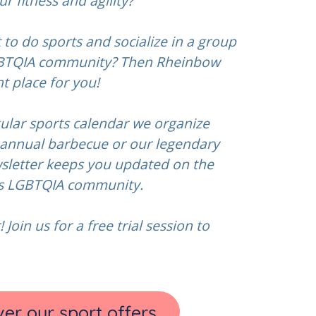
r fitness and agility?
 to do sports and socialize in a group
LGBTQIA community?
Then Rheinbow
ht place for you!
gular sports calendar we organize
r annual barbecue or our legendary
sletter keeps you updated on the
l’s LGBTQIA community.
 Join us for a free trial session to
er our sport offers