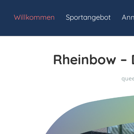
Willkommen
Sportangebot
An
Rheinbow – D
quee